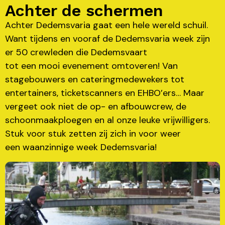
Achter de schermen
Achter Dedemsvaria gaat een hele wereld schuil.
Want tijdens en vooraf de Dedemsvaria week zijn
er 50 crewleden die Dedemsvaart
tot een mooi evenement omtoveren! Van
stagebouwers en cateringmedewekers tot
entertainers, ticketscanners en EHBO’ers… Maar
vergeet ook niet de op- en afbouwcrew, de
schoonmaakploegen en al onze leuke vrijwilligers.
Stuk voor stuk zetten zij zich in voor weer
een waanzinnige week Dedemsvaria!