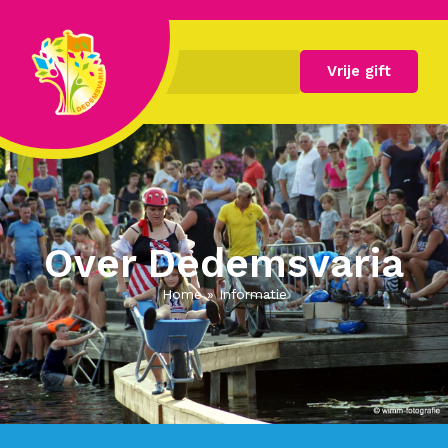
Vrije gift
Over Dedemsvaria
Home
»
Informatie