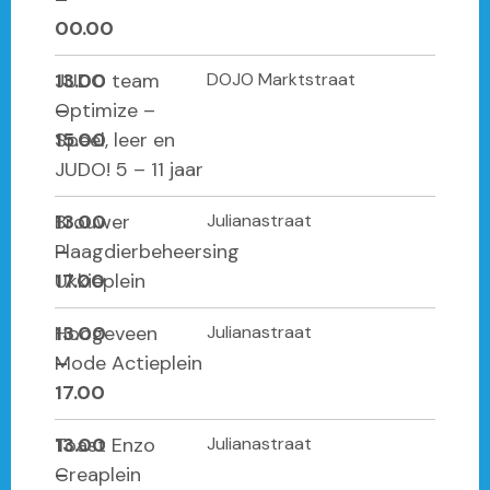
00.00
13.00
JUDO team
DOJO Marktstraat
–
Optimize –
15.00
Speel, leer en
JUDO! 5 – 11 jaar
13.00
Brouwer
Julianastraat
–
Plaagdierbeheersing
17.00
Ukkieplein
13.00
Hoogeveen
Julianastraat
–
Mode Actieplein
17.00
13.00
Toast Enzo
Julianastraat
–
Creaplein