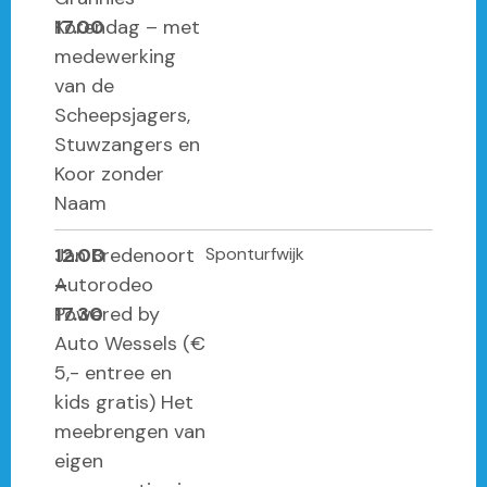
17.00
Korendag – met
medewerking
van de
Scheepsjagers,
Stuwzangers en
Koor zonder
Naam
12.00
Jan Bredenoort
Sponturfwijk
–
Autorodeo
17.30
Powered by
Auto Wessels (€
5,- entree en
kids gratis) Het
meebrengen van
eigen