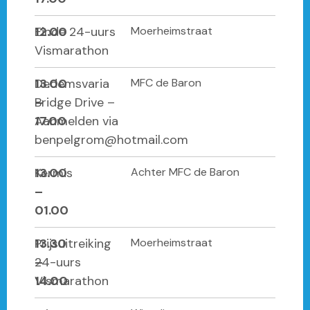
12.00
Einde 24-uurs
Moerheimstraat
Vismarathon
13.00
Dedemsvaria
MFC de Baron
–
Bridge Drive –
17.00
Aanmelden via
benpelgrom@hotmail.com
13.00
Kermis
Achter MFC de Baron
–
01.00
13.30
Prijsuitreiking
Moerheimstraat
–
24-uurs
14.00
Vismarathon