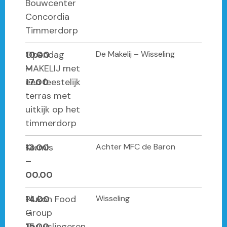
Bouwcenter
Concordia
Timmerdorp
10.00
Opendag
De Makelij – Wisseling
–
MAKELIJ met
17.00
een feestelijk
terras met
uitkijk op het
timmerdorp
13.00
Kermis
Achter MFC de Baron
–
00.00
14.00
Plukon Food
Wisseling
–
Group
15.00
Touwslingeren