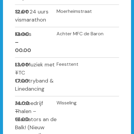
12.00
Start 24 uurs
Moerheimstraat
vismarathon
13.00
Kermis
Achter MFC de Baron
–
00.00
13.00
Live Muziek met
Feesttent
–
TTC
17.00
Countryband &
Linedancing
14.00
Autobedrijf
Wisseling
–
Thalen –
16.00
Gladiators an de
Balk! (Nieuw