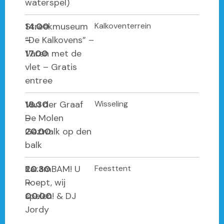
waterspel)
14.00
Streekmuseum
Kalkoventerrein
–
“De Kalkovens” –
17.00
Varen met de
vlet – Gratis
entree
18.30
Van der Graaf
Wisseling
–
De Molen
20.00
Gezwalk op den
balk
20.30
KaramBAM! U
Feesttent
–
Roept, wij
00.00
spelen! & DJ
Jordy