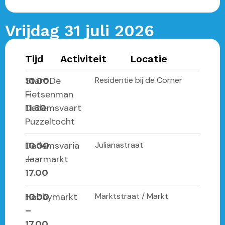
Vrijdag 31 juli 2026
Tijd
Activiteit
Locatie
10.00
Start De
Residentie bij de Corner
–
Fietsenman
11.30
Dedemsvaart
Puzzeltocht
10.00
Dedemsvaria
Julianastraat
–
Jaarmarkt
17.00
10.00
Hobbymarkt
Marktstraat / Markt
–
17.00