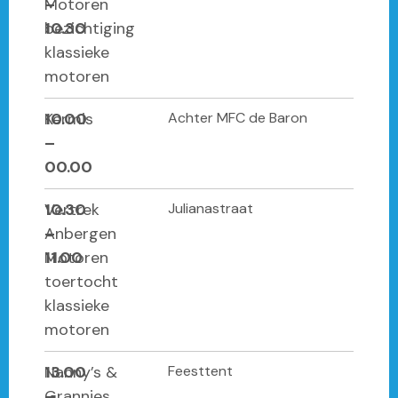
–
Motoren
10.30
bezichtiging
klassieke
motoren
10.00
Kermis
Achter MFC de Baron
–
00.00
10.30
Vertrek
Julianastraat
–
Anbergen
11.00
Motoren
toertocht
klassieke
motoren
13.00
Nanny’s &
Feesttent
–
Grannies