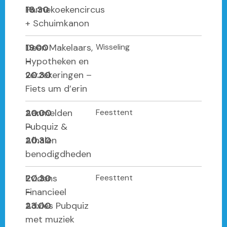
18.30
Pannekoekencircus
+ Schuimkanon
19.00
Deen Makelaars,
Wisseling
–
Hypotheken en
20.30
verzekeringen –
Fiets um d’erin
20.00
Aanmelden
Feesttent
–
Pubquiz &
20.30
Afhalen
benodigdheden
20.30
Evidens
Feesttent
–
Financieel
23.00
Advies Pubquiz
met muziek