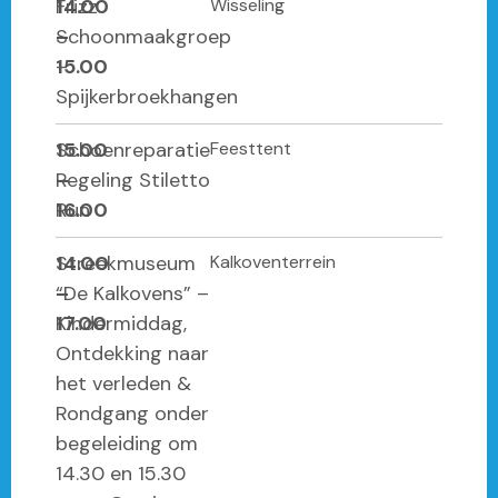
14.00
Frizz
Wisseling
–
Schoonmaakgroep
15.00
–
Spijkerbroekhangen
15.00
Schoenreparatie
Feesttent
–
Regeling Stiletto
16.00
Run
14.00
Streekmuseum
Kalkoventerrein
–
“De Kalkovens” –
17.00
Kindermiddag,
Ontdekking naar
het verleden &
Rondgang onder
begeleiding om
14.30 en 15.30