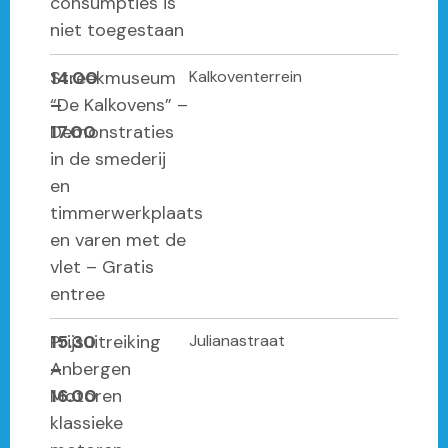
consumpties is
niet toegestaan
14.00
Streekmuseum
Kalkoventerrein
–
“De Kalkovens” –
17.00
Demonstraties
in de smederij
en
timmerwerkplaats
en varen met de
vlet – Gratis
entree
15.30
Prijsuitreiking
Julianastraat
–
Anbergen
16.00
Motoren
klassieke