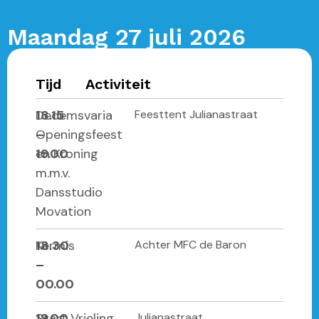
Maandag 27 juli 2026
Tijd
Activiteit
18.15
Dedemsvaria
Feesttent Julianastraat
–
Openingsfeest
19.00
en Kroning
m.m.v.
Dansstudio
Movation
18.30
Kermis
Achter MFC de Baron
–
00.00
19.00
Start Vrieling
Julianastraat