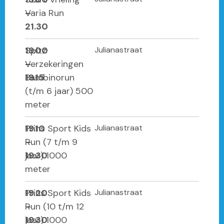
–
Varia Run
21.30
19.00
Spitz
Julianastraat
–
Verzekeringen
19.15
Bambinorun
(t/m 6 jaar) 500
meter
19.10
Prins Sport Kids
Julianastraat
–
Run (7 t/m 9
19.30
jaar) 1000
meter
19.20
Prins Sport Kids
Julianastraat
–
Run (10 t/m 12
19.30
jaar) 1000