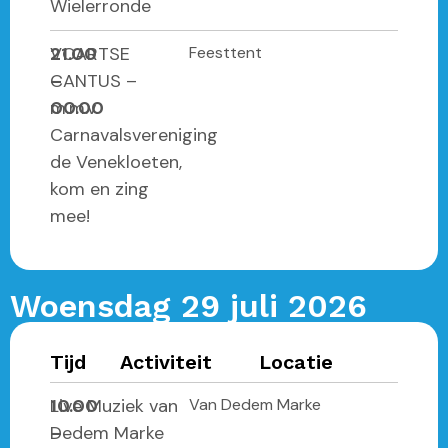
Wielerronde
21.00
VOARTSE
Feesttent
–
CANTUS –
00.00
m.m.v.
Carnavalsvereniging
de Venekloeten,
kom en zing
mee!
Woensdag 29 juli 2026
Tijd
Activiteit
Locatie
10.00
Live Muziek van
Van Dedem Marke
–
Dedem Marke