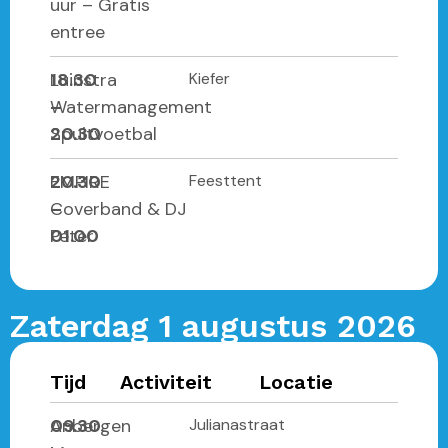
uur – Gratis
entree
18.30
Luinstra
Kiefer
–
Watermanagement
20.30
Spuitvoetbal
20.30
EMPIRE
Feesttent
–
Coverband & DJ
01.00
Peter
Zaterdag 1 augustus 2026
Tijd
Activiteit
Locatie
09.30
Anbergen
Julianastraat