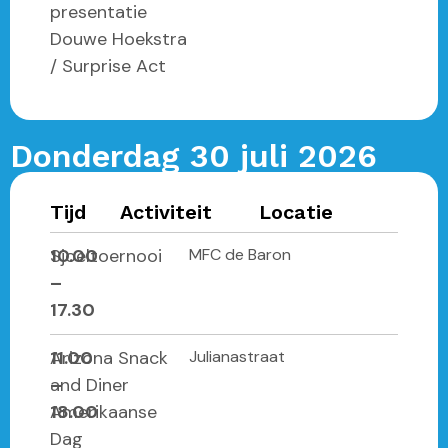
presentatie
Douwe Hoekstra
/ Surprise Act
Donderdag 30 juli 2026
Tijd
Activiteit
Locatie
10.00
Sjoeltoernooi
MFC de Baron
–
17.30
11.00
Arizona Snack
Julianastraat
–
and Diner
18.00
Amerikaanse
Dag