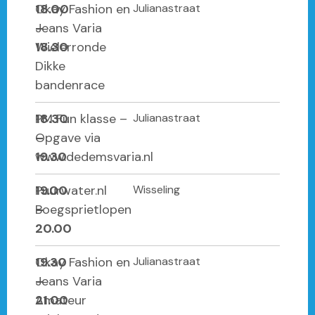
18.00
Okay Fashion en
Julianastraat
–
Jeans Varia
18.30
Wielerronde
Dikke
bandenrace
18.30
PM Fun klasse –
Julianastraat
–
Opgave via
19.30
www.dedemsvaria.nl
19.00
Puurwater.nl
Wisseling
–
Boegsprietlopen
20.00
19.30
Okay Fashion en
Julianastraat
–
Jeans Varia
21.00
Amateur