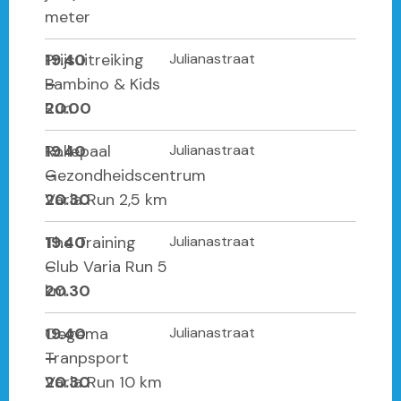
meter
19.40
Prijsuitreiking
Julianastraat
–
Bambino & Kids
20.00
Run
19.40
Rollepaal
Julianastraat
–
Gezondheidscentrum
20.30
Varia Run 2,5 km
19.40
The Training
Julianastraat
–
Club Varia Run 5
20.30
km
19.40
Oegema
Julianastraat
–
Tranpsport
20.30
Varia Run 10 km