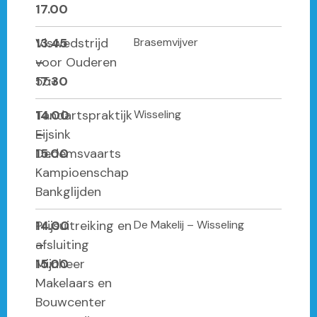
17.00
13.45
Viswedstrijd
Brasemvijver
–
voor Ouderen
17:30
55+
14.00
Tandartspraktijk
Wisseling
–
Eijsink
15.00
Dedemsvaarts
Kampioenschap
Bankglijden
14.00
Prijsuitreiking en
De Makelij – Wisseling
–
afsluiting
15.00
Mijnheer
Makelaars en
Bouwcenter