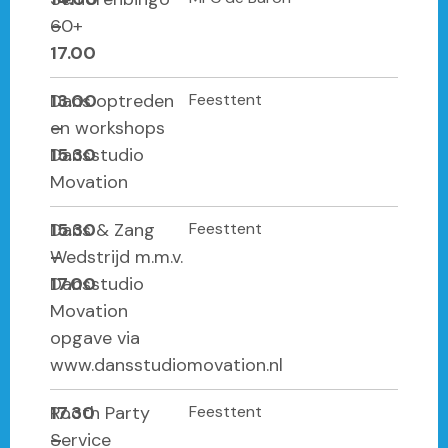
–
60+
17.00
13.00
Dans optreden
Feesttent
–
en workshops
15.30
Dansstudio
Movation
15.30
Dans & Zang
Feesttent
–
Wedstrijd m.m.v.
17.00
Dansstudio
Movation
opgave via
www.dansstudiomovation.nl
17.30
Rooth Party
Feesttent
–
Service