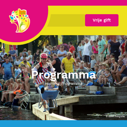
Vrije gift
Programma
Home
»
Programma