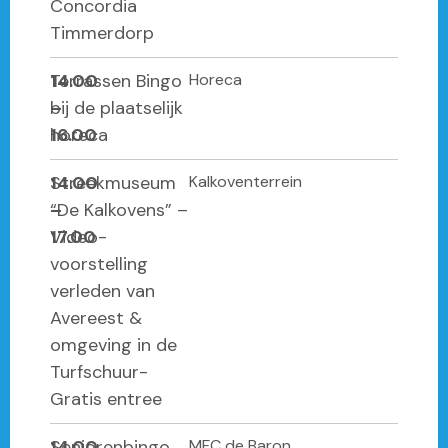
Concordia
Timmerdorp
14.00
Terrassen Bingo
Horeca
–
bij de plaatselijk
16.00
horeca
14.00
Streekmuseum
Kalkoventerrein
–
“De Kalkovens” –
17.00
Video-
voorstelling
verleden van
Avereest &
omgeving in de
Turfschuur-
Gratis entree
14.00
Seniorenbingo
MFC de Baron