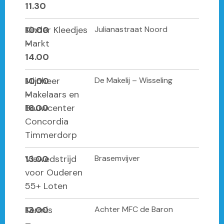
11.30
10.00
Kinder Kleedjes
Julianastraat Noord
–
Markt
14.00
10.00
Mijnheer
De Makelij – Wisseling
–
Makelaars en
16.00
Bouwcenter
Concordia
Timmerdorp
13.00
Viswedstrijd
Brasemvijver
voor Ouderen
55+ Loten
13.00
Kermis
Achter MFC de Baron
–