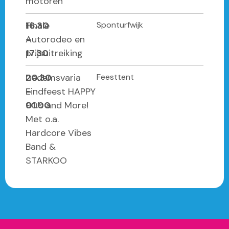
motoren
16.30
Finale
Sponturfwijk
–
Autorodeo en
17.30
prijsuitreiking
20.30
Dedemsvaria
Feesttent
–
Eindfeest HAPPY
01.00
90’s and More!
Met o.a.
Hardcore Vibes
Band &
STARKOO