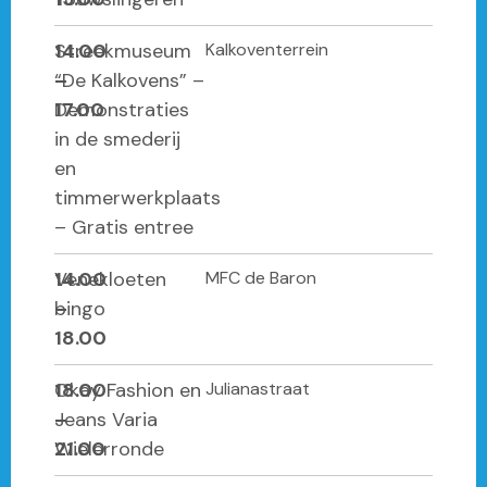
14.00
Streekmuseum
Kalkoventerrein
–
“De Kalkovens” –
17.00
Demonstraties
in de smederij
en
timmerwerkplaats
– Gratis entree
14.00
Venekloeten
MFC de Baron
–
bingo
18.00
18.00
Okay Fashion en
Julianastraat
–
Jeans Varia
21.00
Wielerronde