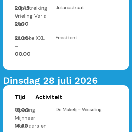
20.45
Prijsuitreiking
Julianastraat
–
Vrieling Varia
21.00
Run
21.00
Karaoke XXL
Feesttent
–
00.00
Dinsdag 28 juli 2026
Tijd
Activiteit
10.00
Opening
De Makelij – Wisseling
–
Mijnheer
16.30
Makelaars en